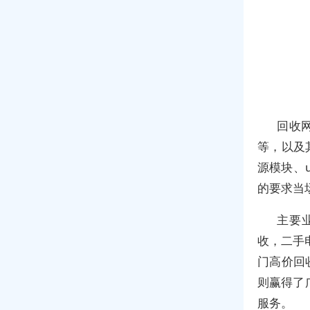
回收网
等，以及
源模块、
的要求当
主要
收，二手
门高价回
则赢得了
服务。